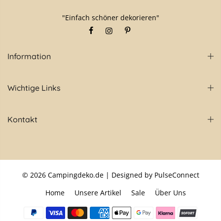
"Einfach schöner dekorieren"
Information
Wichtige Links
Kontakt
© 2026
Campingdeko.de
| Designed by PulseConnect
Home
Unsere Artikel
Sale
Über Uns